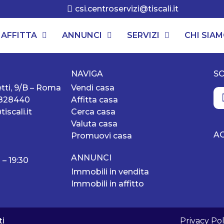
csi.centroservizi@tiscali.it
AFFITTA
ANNUNCI
SERVIZI
CHI SIA
NAVIGA
SO
tti, 9/B – Roma
Vendi casa
1828440
Affitta casa
iscali.it
Cerca casa
Valuta casa
AG
Promuovi casa
ANNUNCI
 – 19:30
Immobili in vendita
Immobili in affitto
ti
Privacy Pol