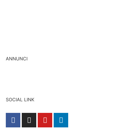
Vendi casa
Affitta casa
Cerca casa
Valuta casa
Promuovi casa
ANNUNCI
Immobili in vendita
Immobili in affitto
SOCIAL LINK