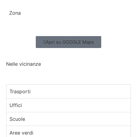
Zona
Tipo di contratto
Apri su GOOGLE Maps
Tipo di proprietà
Nelle vicinanze
Stato attuale
Trasporti
Uffici
Scuole
Aree verdi