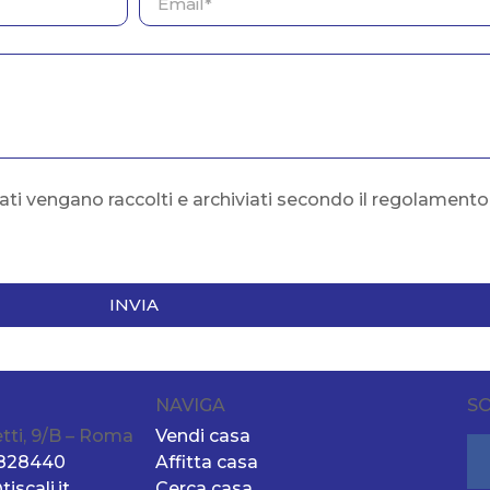
ati vengano raccolti e archiviati secondo il regolament
INVIA
NAVIGA
SO
tti, 9/B – Roma
Vendi casa
1828440
Affitta casa
iscali.it
Cerca casa