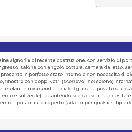
zina signorile di recente costruzione, con servizio di po
resso, salone con angolo cottura, camera da letto, serv
 presenta in perfetto stato interno e non necessita di al
no, finestre con doppi vetri (scorrevoli nel salone) inferr
solari termici condominiali. Il giardino privato di circ
rno e sul verde), garantendo silenziosità, luminosità e 
erno. Il posto auto coperto (adatto per qualsiasi tipo di