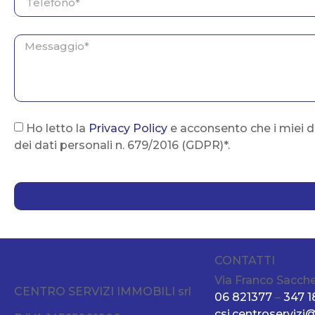
Ho letto la
Privacy Policy
e acconsento che i miei d
dei dati personali n. 679/2016 (GDPR)*.
CONTATTI
Via Franco Sacche
CENTRO SERVIZI IMMOBILI srl
06 821377
–
347 
csi.centroservizi@t