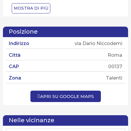
Numero piani
7
MOSTRA DI PIÙ
Ascensore
si
Spese condominiali
140 €
Posizione
Stato dello stabile
ottimo stato
Indirizzo
via Dario Niccodemi
Tipo di contratto
Vendita
Città
Roma
Tipo di proprietà
Piena
CAP
00137
Stato attuale
VENDUTO
Zona
Talenti
APRI SU GOOGLE MAPS
Nelle vicinanze