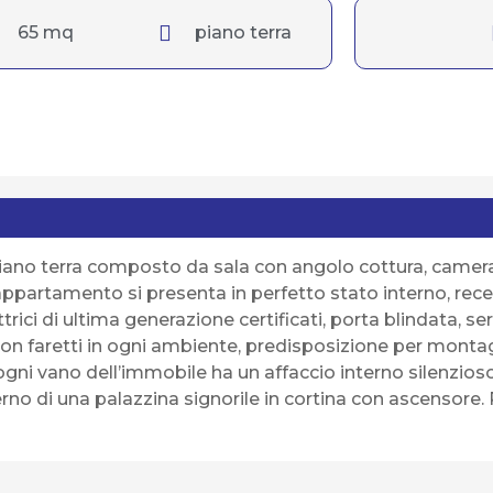
65 mq
piano terra
piano terra composto da sala con angolo cottura, camera,
appartamento si presenta in perfetto stato interno, rec
ici di ultima generazione certificati, porta blindata, serr
o con faretti in ogni ambiente, predisposizione per monta
ogni vano dell’immobile ha un affaccio interno silenzioso
rno di una palazzina signorile in cortina con ascensore. 