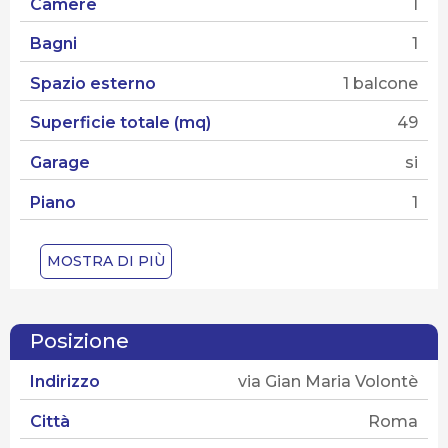
Camere
1
Bagni
1
Spazio esterno
1 balcone
Superficie totale (mq)
49
Garage
si
Piano
1
Numero piani
4
MOSTRA DI PIÙ
Ascensore
si
Spese condominiali
€ 70
Posizione
Stato dello stabile
ottimo stato
Indirizzo
via Gian Maria Volontè
Tipo di contratto
Vendita
Città
Roma
Tipo di proprietà
Piena