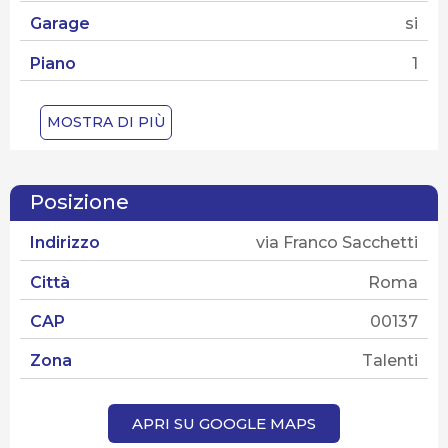
Garage
si
Piano
1
Numero piani
6
MOSTRA DI PIÙ
Ascensore
si
Spese condominiali
100 €
Posizione
Stato dello stabile
ottimo stato
Indirizzo
via Franco Sacchetti
Tipo di contratto
Vendita
Città
Roma
Tipo di proprietà
Piena
CAP
00137
Stato attuale
VENDUTO
Zona
Talenti
APRI SU GOOGLE MAPS