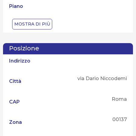
Piano
terra
MOSTRA DI PIÙ
Numero piani
7
Ascensore
Posizione
Indirizzo
si
Spese condominiali
via Dario Niccodemi
Città
140 €
Stato dello stabile
Roma
CAP
ottimo stato
Tipo di contratto
00137
Zona
Affitto
Tipo di proprietà