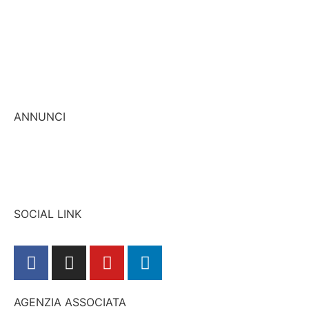
Vendi casa
Affitta casa
Cerca casa
Valuta casa
Promuovi casa
ANNUNCI
Immobili in vendita
Immobili in affitto
SOCIAL LINK
AGENZIA ASSOCIATA