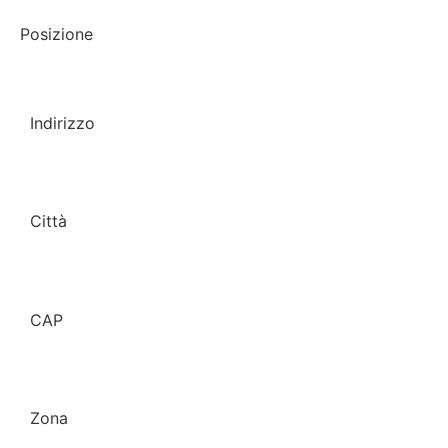
Posizione
Numero piani
Indirizzo
Ascensore
Città
Spese condominiali
CAP
Stato dello stabile
Zona
Tipo di contratto